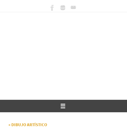
Ir
al
contenido
« DIBUJO ARTÍSTICO