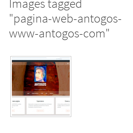
Images tagged
"pagina-web-antogos-
www-antogos-com"