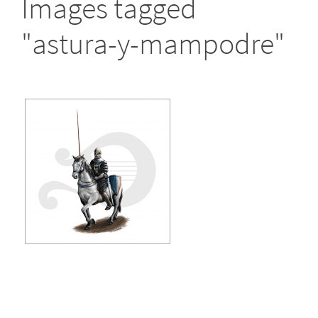
Images tagged
"astura-y-mampodre"